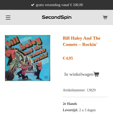
gratis verzending vanaf € 100,00
Ga
direct
naar
de
hoofdinhoud
Bill Haley And The
Comets ‎– Rockin'
€ 4,95
In winkelwagen
Artikelnummer:
13829
2e Hands
Levertijd:
2 a 3 dagen