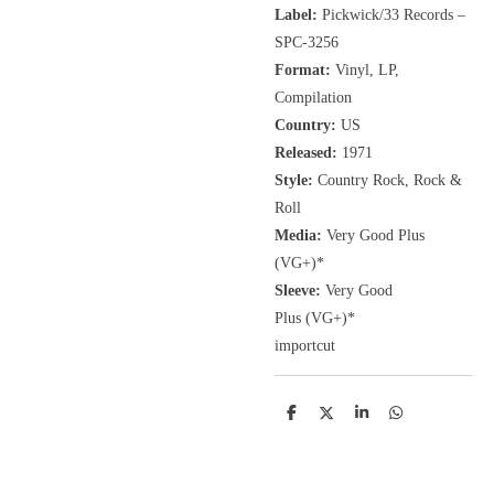
Label:
Pickwick/33 Records
‎–
SPC-3256
Format:
Vinyl, LP,
Compilation
Country:
US
Released:
1971
Style:
Country Rock, Rock &
Roll
Media:
Very Good Plus
(VG+)
*
Sleeve:
Very Good
Plus
(VG+)
*
importcut
D
D
S
D
e
e
h
e
l
e
a
l
e
l
r
e
n
e
n