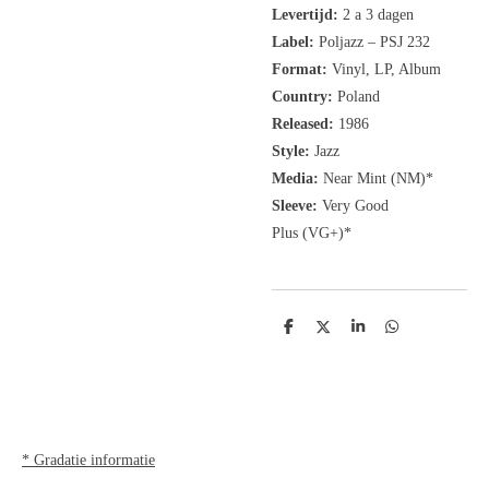
Levertijd:
2 a 3 dagen
Label:
Poljazz ‎– PSJ 232
Format:
Vinyl, LP, Album
Country:
Poland
Released:
1986
Style:
Jazz
Media:
Near Mint (NM
)
*
Sleeve:
Very Good
Plus
(VG+)
*
D
D
S
D
e
e
h
e
l
e
a
l
e
l
r
e
n
e
n
* Gradatie informatie