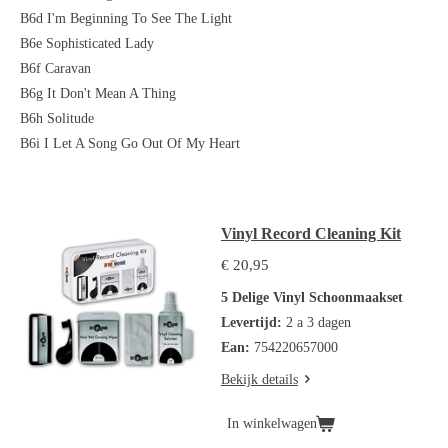
B6d I'm Beginning To See The Light
B6e Sophisticated Lady
B6f Caravan
B6g It Don't Mean A Thing
B6h Solitude
B6i I Let A Song Go Out Of My Heart
Vinyl Record Cleaning Kit
€ 20,95
5 Delige Vinyl Schoonmaakset
Levertijd:
2 a 3 dagen
Ean:
754220657000
Bekijk details
In winkelwagen