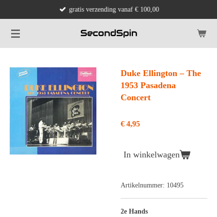
gratis verzending vanaf € 100,00
Ga
direct
naar
de
hoofdinhoud
Duke Ellington ‎– The
1953 Pasadena
Concert
€ 4,95
In winkelwagen
Artikelnummer:
10495
2e Hands