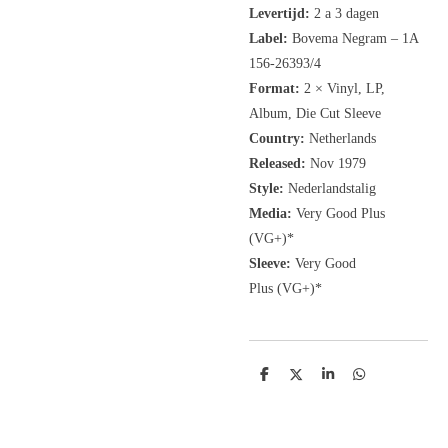
Levertijd:
2 a 3 dagen
Label:
Bovema Negram ‎– 1A
156-26393/4
Format:
2 × Vinyl, LP,
Album,
Die Cut Sleeve
Country:
Netherlands
Released:
Nov 1979
Style:
Nederlandstalig
Media:
Very Good Plus
(VG+)
*
Sleeve:
Very Good
Plus
(VG+)
*
D
D
S
D
e
e
h
e
l
e
a
l
e
l
r
e
n
e
n