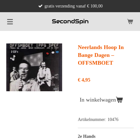
gratis verzending vanaf € 100,00
Ga
direct
naar
de
hoofdinhoud
Neerlands Hoop In
Bange Dagen ‎–
OFFSMBOET
€ 4,95
In winkelwagen
Artikelnummer:
10476
2e Hands