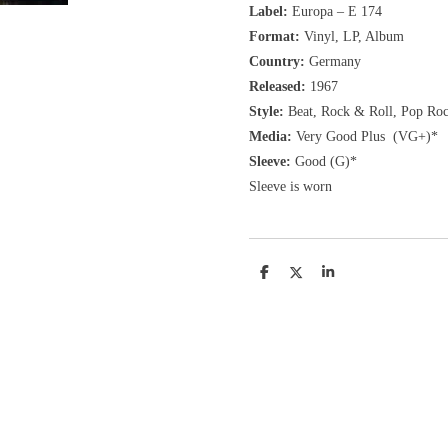
Label:
Europa ‎– E 174
Format:
Vinyl, LP, Album
Country:
Germany
Released:
1967
Style:
Beat, Rock & Roll, Pop Ro
Media:
Very Good Plus
(VG+)
*
Sleeve:
Good
(G)
*
Sleeve is worn
D
D
S
e
e
h
l
e
a
e
l
r
n
e