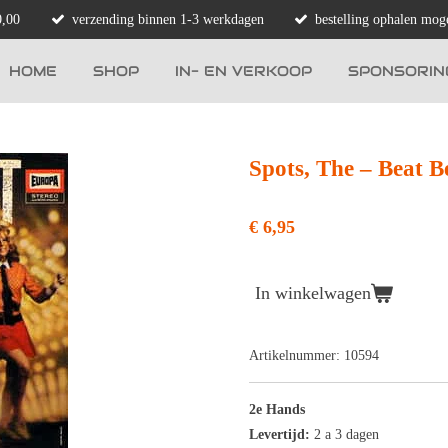
0,00
verzending binnen 1-3 werkdagen
bestelling ophalen moge
HOME
SHOP
IN- EN VERKOOP
SPONSORIN
Spots, The ‎– Beat B
€ 6,95
In winkelwagen
Artikelnummer:
10594
2e Hands
Levertijd:
2 a 3 dagen