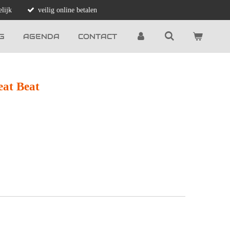
lijk
veilig online betalen
G
AGENDA
CONTACT
eat Beat