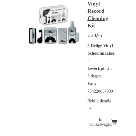
Vinyl
Record
Cleaning
Kit
€ 20,95
5 Delige Vinyl
Schoonmaakse
t
Levertijd:
2 a
3 dagen
Ean:
754220657000
Bekijk details
In
winkelwagen