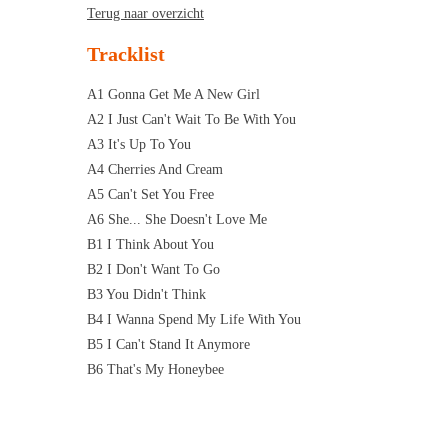
Terug naar overzicht
Tracklist
A1 Gonna Get Me A New Girl
A2 I Just Can't Wait To Be With You
A3 It's Up To You
A4 Cherries And Cream
A5 Can't Set You Free
A6 She... She Doesn't Love Me
B1 I Think About You
B2 I Don't Want To Go
B3 You Didn't Think
B4 I Wanna Spend My Life With You
B5 I Can't Stand It Anymore
B6 That's My Honeybee