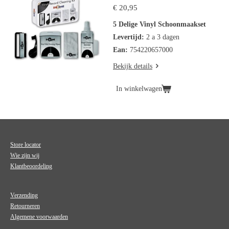
€ 20,95
5 Delige Vinyl Schoonmaakset
Levertijd:
2 a 3 dagen
Ean:
754220657000
Bekijk details
In winkelwagen
Store locator
Wie zijn wij
Klantbeoordeling
Verzending
Retourneren
Algemene voorwaarden