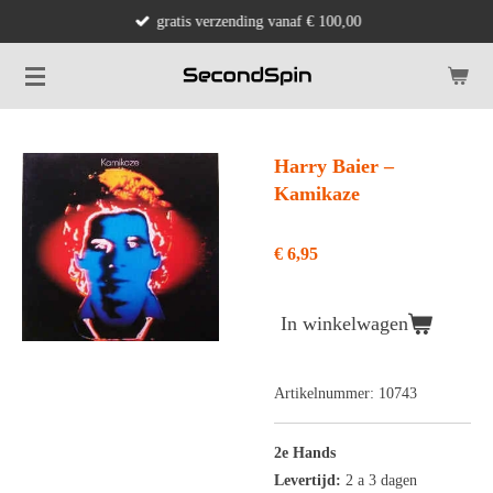
gratis verzending vanaf € 100,00
Ga
direct
naar
de
hoofdinhoud
Harry Baier ‎–
Kamikaze
€ 6,95
In winkelwagen
Artikelnummer:
10743
2e Hands
Levertijd:
2 a 3 dagen