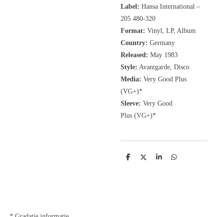
Label:
Hansa International ‎–
205 480-320
Format:
Vinyl, LP, Album
Country:
Germany
Released:
May 1983
Style:
Avantgarde, Disco
Media:
Very Good Plus
(VG+)
*
Sleeve:
Very Good
Plus
(VG+)
*
D
D
S
D
e
e
h
e
l
e
a
l
e
l
r
e
n
e
n
* Gradatie informatie