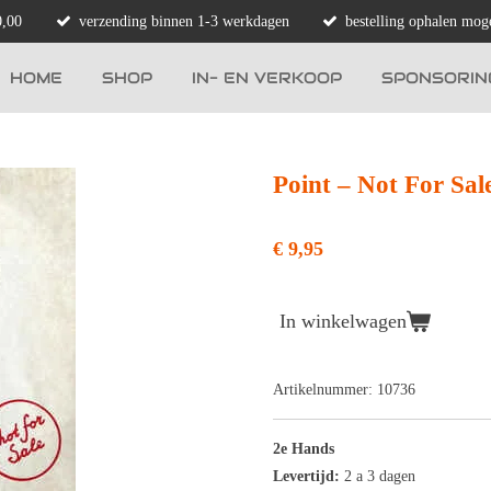
0,00
verzending binnen 1-3 werkdagen
bestelling ophalen moge
HOME
SHOP
IN- EN VERKOOP
SPONSORIN
Point ‎– Not For Sal
€ 9,95
In winkelwagen
Artikelnummer:
10736
2e Hands
Levertijd:
2 a 3 dagen