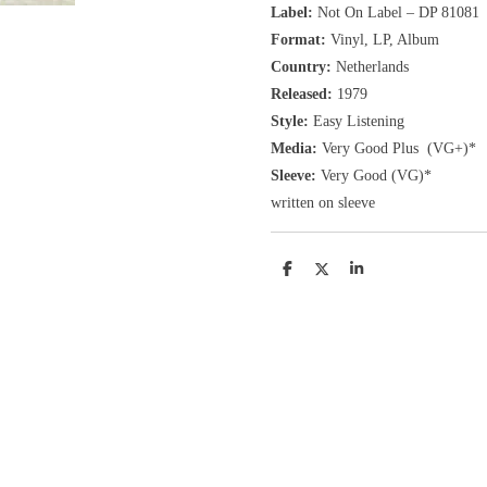
Label:
Not On Label ‎– DP 81081
Format:
Vinyl, LP, Album
Country:
Netherlands
Released:
1979
Style:
Easy Listening
Media:
Very Good Plus
(VG+)
*
Sleeve:
Very Good
(VG)
*
written on sleeve
D
D
S
e
e
h
l
e
a
e
l
r
n
e