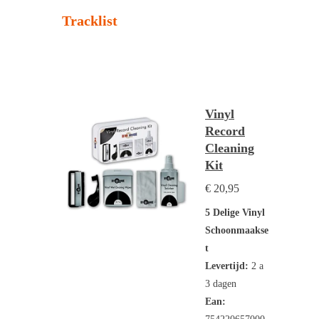
Tracklist
Vinyl
Record
Cleaning
Kit
€ 20,95
5 Delige Vinyl
Schoonmaakse
t
Levertijd:
2 a
3 dagen
Ean: