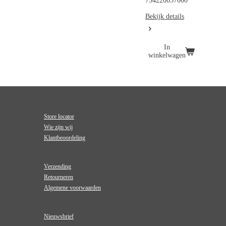
754220657000
Bekijk details
In
winkelwagen
Store locator
Wie zijn wij
Klantbeoordeling
Verzending
Retourneren
Algemene voorwaarden
Nieuwsbrief