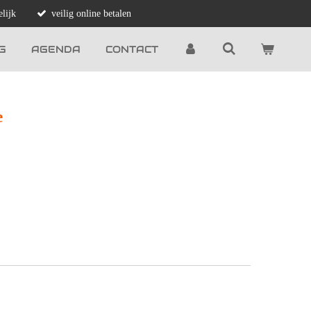
lijk
veilig online betalen
G
AGENDA
CONTACT
e