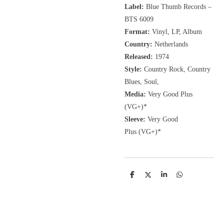
Label:
Blue Thumb Records ‎–
BTS 6009
Format:
Vinyl, LP, Album
Country:
Netherlands
Released:
1974
Style:
Country Rock, Country
Blues, Soul,
Media:
Very Good Plus
(VG+)
*
Sleeve:
Very Good
Plus
(VG+)
*
D
D
S
D
e
e
h
e
l
e
a
l
e
l
r
e
n
e
n