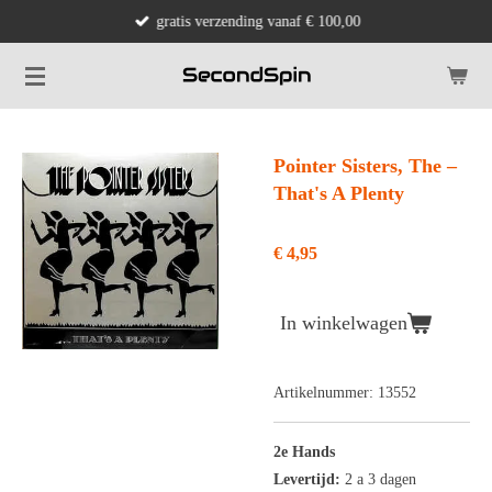
gratis verzending vanaf € 100,00
Ga
direct
naar
de
hoofdinhoud
Pointer Sisters, The ‎–
That's A Plenty
€ 4,95
In winkelwagen
Artikelnummer:
13552
2e Hands
Levertijd:
2 a 3 dagen