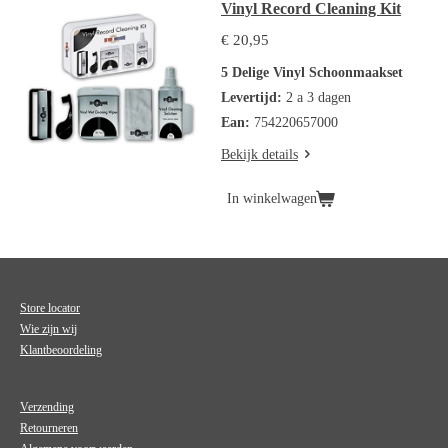
Vinyl Record Cleaning Kit
€ 20,95
5 Delige Vinyl Schoonmaakset
Levertijd:
2 a 3 dagen
Ean:
754220657000
Bekijk details
In winkelwagen
Store locator
Wie zijn wij
Klantbeoordeling
Verzending
Retourneren