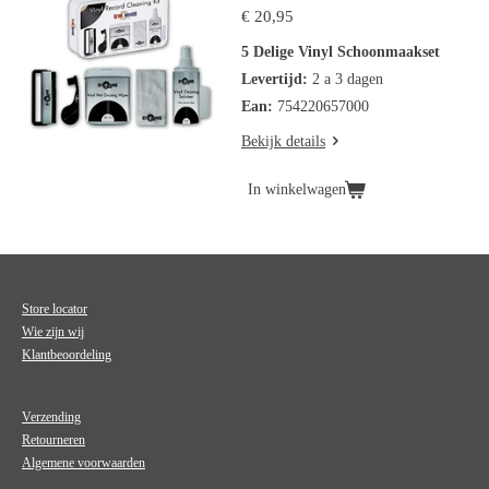
€ 20,95
5 Delige Vinyl Schoonmaakset
Levertijd:
2 a 3 dagen
Ean:
754220657000
Bekijk details
In winkelwagen
Store locator
Wie zijn wij
Klantbeoordeling
Verzending
Retourneren
Algemene voorwaarden