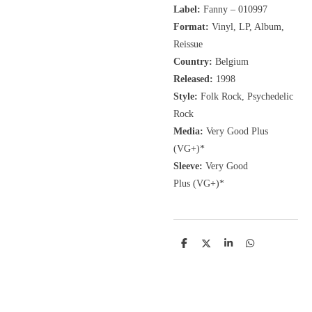
Label:
Fanny ‎– 010997
Format:
Vinyl, LP, Album,
Reissue
Country:
Belgium
Released:
1998
Style:
Folk Rock, Psychedelic
Rock
Media:
Very Good Plus
(VG+)
*
Sleeve:
Very Good
Plus
(VG+)
*
D
D
S
D
e
e
h
e
l
e
a
l
e
l
r
e
n
e
n