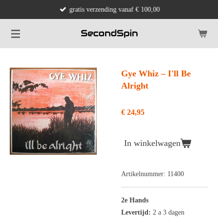
gratis verzending vanaf € 100,00
Ga
direct
naar
de
hoofdinhoud
Gye Whiz ‎– I'll Be
Alright
€ 24,95
In winkelwagen
Artikelnummer:
11400
2e Hands
Levertijd:
2 a 3 dagen