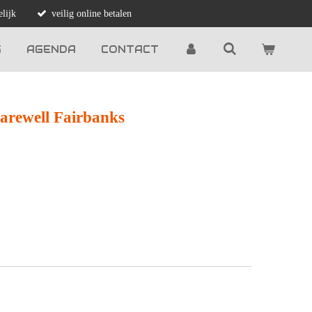
lijk
veilig online betalen
G
AGENDA
CONTACT
arewell Fairbanks