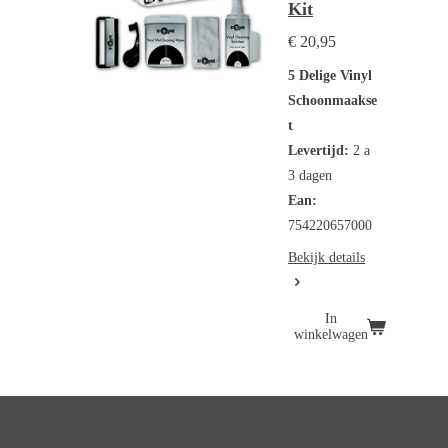
Kit
€ 20,95
5 Delige Vinyl
Schoonmaakse
t
Levertijd:
2 a
3 dagen
Ean:
754220657000
Bekijk details
In
winkelwagen