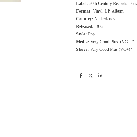
Label:
20th Century Records ‎– 63
Format:
Vinyl, LP, Album
Country:
Netherlands
Released:
1975
Style:
Pop
Media:
Very Good Plus
(VG+)
*
Sleeve:
Very Good Plus
(VG+)
*
D
D
S
e
e
h
l
e
a
e
l
r
n
e