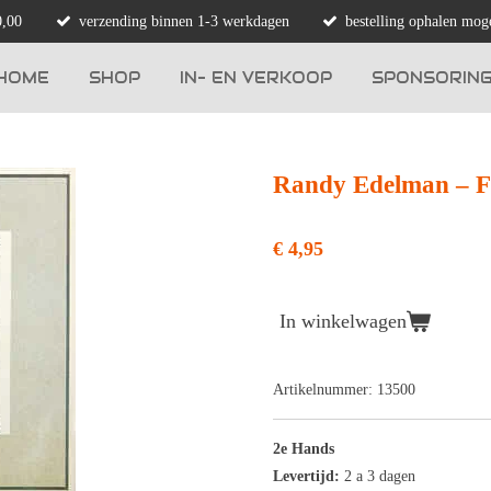
0,00
verzending binnen 1-3 werkdagen
bestelling ophalen moge
HOME
SHOP
IN- EN VERKOOP
SPONSORIN
Randy Edelman ‎– F
€ 4,95
In winkelwagen
Artikelnummer:
13500
2e Hands
Levertijd:
2 a 3 dagen