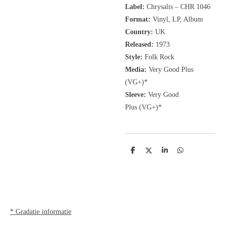
Label:
Chrysalis ‎– CHR 1046
Format:
Vinyl, LP, Album
Country:
UK
Released:
1973
Style:
Folk Rock
Media:
Very Good Plus
(VG+)
*
Sleeve:
Very Good
Plus
(VG+)
*
D
D
S
D
e
e
h
e
l
e
a
l
e
l
r
e
n
e
n
* Gradatie informatie