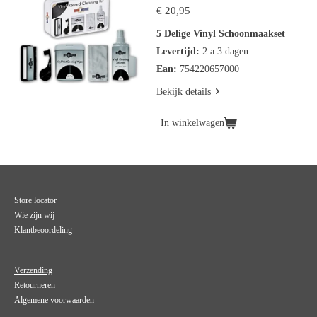
€ 20,95
5 Delige Vinyl Schoonmaakset
Levertijd:
2 a 3 dagen
Ean:
754220657000
Bekijk details
In winkelwagen
Store locator
Wie zijn wij
Klantbeoordeling
Verzending
Retourneren
Algemene voorwaarden