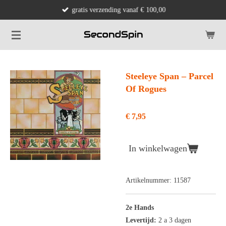
gratis verzending vanaf € 100,00
Ga
direct
naar
de
hoofdinhoud
Steeleye Span ‎– Parcel
Of Rogues
€ 7,95
In winkelwagen
Artikelnummer:
11587
2e Hands
Levertijd:
2 a 3 dagen