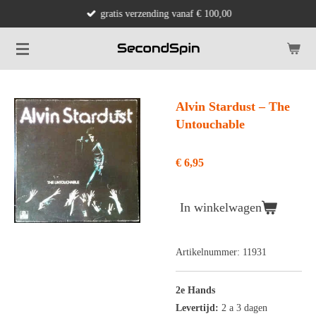
gratis verzending vanaf € 100,00
Ga
direct
naar
de
hoofdinhoud
Alvin Stardust ‎– The
Untouchable
€ 6,95
In winkelwagen
Artikelnummer:
11931
2e Hands
Levertijd:
2 a 3 dagen