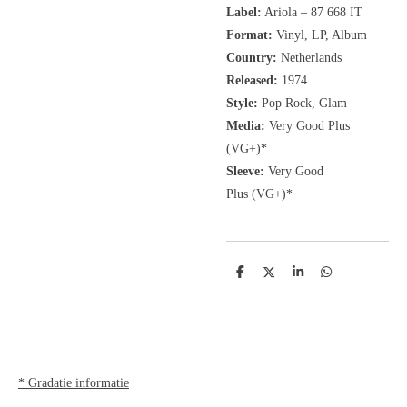
Label:
Ariola ‎– 87 668 IT
Format:
Vinyl, LP, Album
Country:
Netherlands
Released:
1974
Style:
Pop Rock, Glam
Media:
Very Good Plus
(VG+)
*
Sleeve:
Very Good
Plus
(VG+)
*
D
D
S
D
e
e
h
e
l
e
a
l
e
l
r
e
n
e
n
* Gradatie informatie