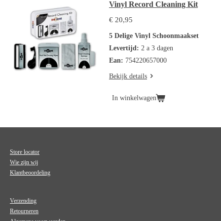
Vinyl Record Cleaning Kit
€ 20,95
5 Delige Vinyl Schoonmaakset
Levertijd:
2 a 3 dagen
Ean:
754220657000
Bekijk details
In winkelwagen
Store locator
Wie zijn wij
Klantbeoordeling
Verzending
Retourneren