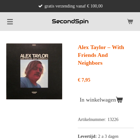
gratis verzending vanaf € 100,00
Ga
direct
naar
de
hoofdinhoud
Alex Taylor ‎– With
Friends And
Neighbors
€ 7,95
In winkelwagen
Artikelnummer:
13226
Levertijd:
2 a 3 dagen