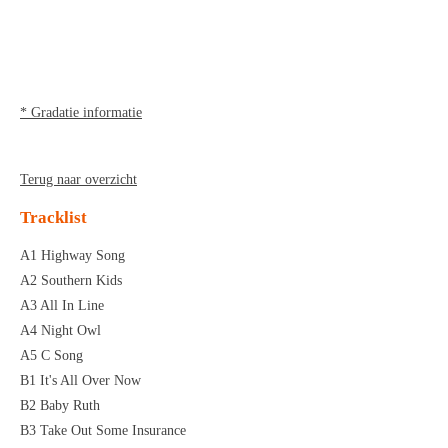
e
e
h
e
l
e
a
l
e
l
r
e
n
e
n
* Gradatie informatie
Terug naar overzicht
Tracklist
A1 Highway Song
A2 Southern Kids
A3 All In Line
A4 Night Owl
A5 C Song
B1 It's All Over Now
B2 Baby Ruth
B3 Take Out Some Insurance