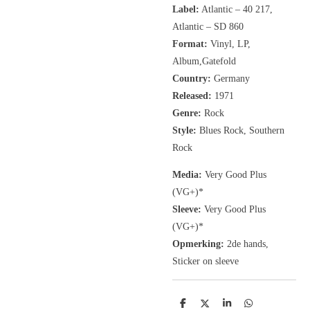
Label:
Atlantic ‎– 40 217,
Atlantic ‎– SD 860
Format:
Vinyl, LP,
Album,Gatefold
Country:
Germany
Released:
1971
Genre:
Rock
Style:
Blues Rock, Southern
Rock
Media:
Very Good Plus
(VG+)
*
Sleeve:
Very Good Plus
(VG+)
*
Opmerking:
2de hands,
Sticker on sleeve
D
D
S
D