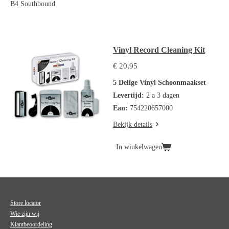
B4 Southbound
Vinyl Record Cleaning Kit
€ 20,95
5 Delige Vinyl Schoonmaakset
Levertijd:
2 a 3 dagen
Ean:
754220657000
Bekijk details
In winkelwagen
Store locator
Wie zijn wij
Klantbeoordeling