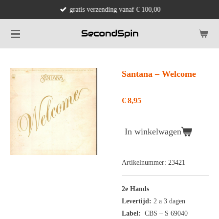
gratis verzending vanaf € 100,00
Ga
direct
naar
de
hoofdinhoud
Santana – Welcome
€ 8,95
In winkelwagen
Artikelnummer:
23421
2e Hands
Levertijd:
2 a 3 dagen
Label:
CBS
– S 69040