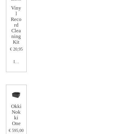
Viny
l
Reco
rd
Clea
ning
Kit
€ 20,95
In winkelwagen
Okki
Nok
ki
One
€ 595,00