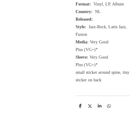
Format:
Vinyl, LP, Album
Country:
NL
Released:
Style:
Jazz-Rock, Latin Jazz,
Fusion
Media:
Very Good
Plus
(VG+
)
*
Sleeve:
Very Good
Plus
(VG+)
*
small sticker around spine, tiny
sticker on back
D
D
S
D
e
e
h
e
l
e
a
l
e
l
r
e
n
e
n