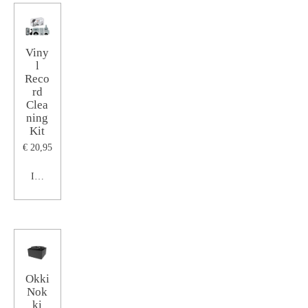
Viny
l
Reco
rd
Clea
ning
Kit
€ 20,95
In winkelwagen
Okki
Nok
ki