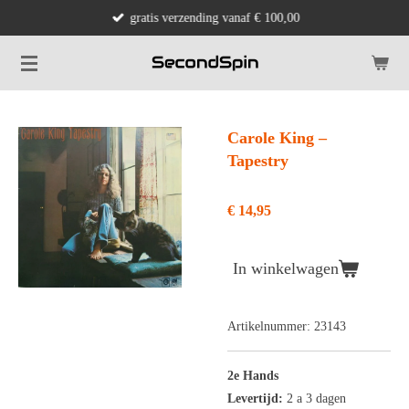
gratis verzending vanaf € 100,00
Ga
direct
naar
de
hoofdinhoud
Carole King –
Tapestry
€ 14,95
In winkelwagen
Artikelnummer:
23143
2e Hands
Levertijd:
2 a 3 dagen