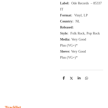
Label:
Ode Records – 85337
IT
Format:
Vinyl, LP
Country:
NL
Released:
Style:
Folk Rock, Pop Rock
Media:
Very Good
Plus
(VG+
)
*
Sleeve:
Very Good
Plus
(VG+)
*
D
D
S
D
e
e
h
e
l
e
a
l
e
l
r
e
n
e
n
Tracklist