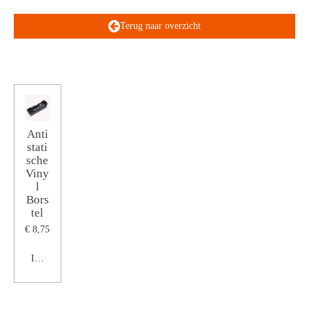
Terug naar overzicht
Anti
stati
sche
Viny
l
Bors
tel
€ 8,75
In winkelwagen