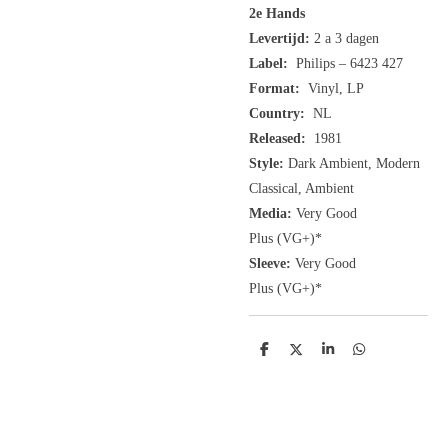
2e Hands
Levertijd:
2 a 3 dagen
Label:
Philips
– 6423 427
Format:
Vinyl, LP
Country:
NL
Released:
1981
Style:
Dark Ambient, Modern
Classical, Ambient
Media:
Very Good
Plus
(VG+
)
*
Sleeve:
Very Good
Plus
(VG+)
*
D
D
S
D
e
e
h
e
l
e
a
l
e
l
r
e
n
e
n