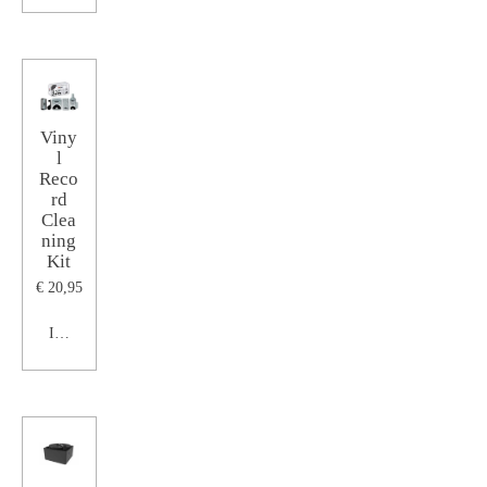
Viny
l
Reco
rd
Clea
ning
Kit
€ 20,95
In winkelwagen