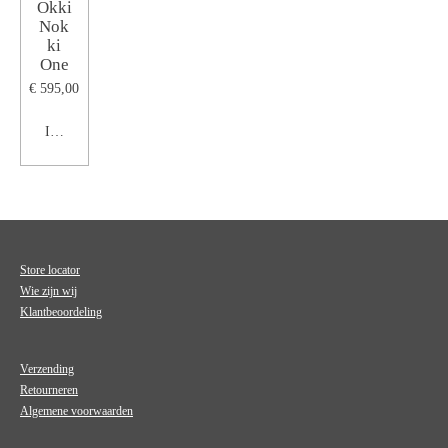
Okki
Nok
ki
One
€ 595,00
In winkelwagen
Store locator
Wie zijn wij
Klantbeoordeling
Verzending
Retourneren
Algemene voorwaarden