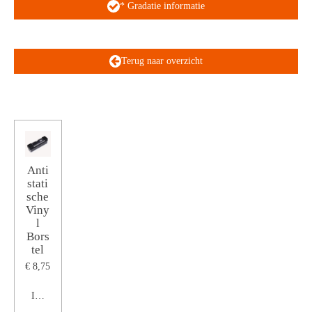
* Gradatie informatie
Terug naar overzicht
Anti
stati
sche
Viny
l
Bors
tel
€ 8,75
In winkelwagen