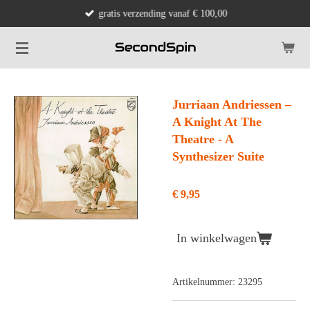
gratis verzending vanaf € 100,00
Ga
direct
naar
de
hoofdinhoud
Jurriaan Andriessen –
A Knight At The
Theatre - A
Synthesizer Suite
€ 9,95
In winkelwagen
Artikelnummer:
23295