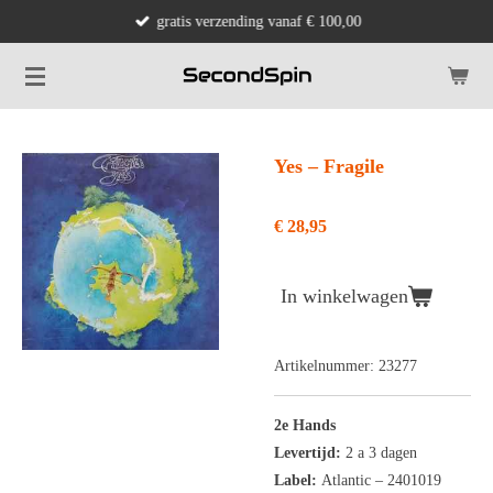
gratis verzending vanaf € 100,00
Ga
direct
naar
de
hoofdinhoud
Yes ‎– Fragile
€ 28,95
In winkelwagen
Artikelnummer:
23277
2e Hands
Levertijd:
2 a 3 dagen
Label:
Atlantic ‎– 2401019