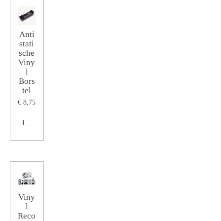
Anti
stati
sche
Viny
l
Bors
tel
€ 8,75
In winkelwagen
Viny
l
Reco