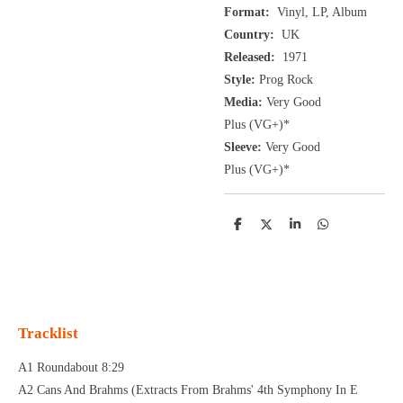
Format:
Vinyl, LP, Album
Country:
UK
Released:
1971
Style:
Prog Rock
Media:
Very Good
Plus
(VG+
)
*
Sleeve:
Very Good
Plus
(VG+)
*
D
D
S
D
e
e
h
e
l
e
a
l
e
l
r
e
n
e
n
Tracklist
A1 Roundabout 8:29
A2 Cans And Brahms (Extracts From Brahms' 4th Symphony In E