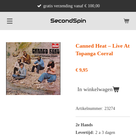
gratis verzending vanaf € 100,00
Ga
direct
naar
de
hoofdinhoud
Canned Heat – Live At
Topanga Corral
€ 9,95
In winkelwagen
Artikelnummer:
23274
2e Hands
Levertijd:
2 a 3 dagen