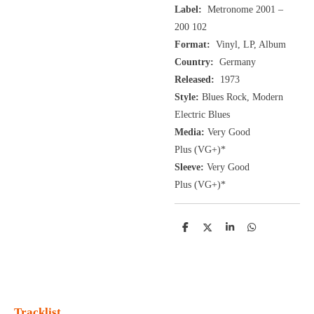
Label:
Metronome 2001
–
200 102
Format:
Vinyl, LP, Album
Country:
Germany
Released:
1973
Style:
Blues Rock, Modern
Electric Blues
Media:
Very Good
Plus
(VG+
)
*
Sleeve:
Very Good
Plus
(VG+)
*
D
D
S
D
e
e
h
e
l
e
a
l
e
l
r
e
n
e
n
Tracklist