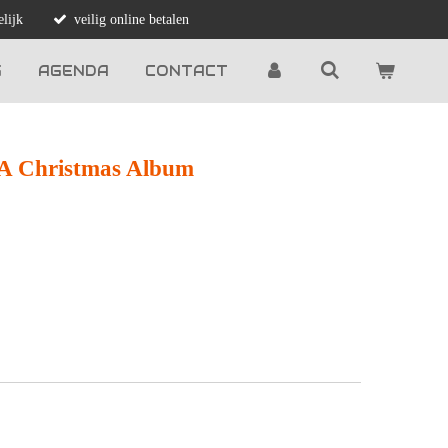
lijk
veilig online betalen
G
AGENDA
CONTACT
– A Christmas Album