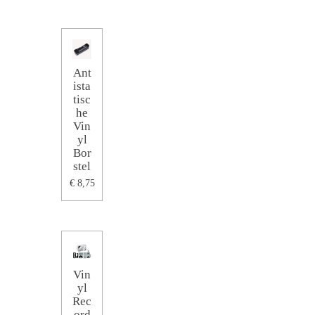
Ant
ista
tisc
he
Vin
yl
Bor
stel
€ 8,75
Vin
yl
Rec
ord