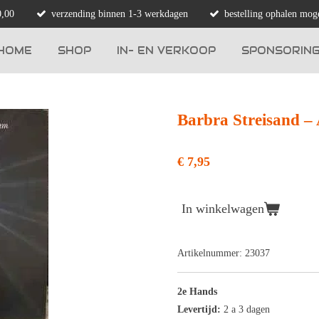
0,00
verzending binnen 1-3 werkdagen
bestelling ophalen moge
HOME
SHOP
IN- EN VERKOOP
SPONSORIN
Barbra Streisand ‎
€ 7,95
In winkelwagen
Artikelnummer:
23037
2e Hands
Levertijd:
2 a 3 dagen