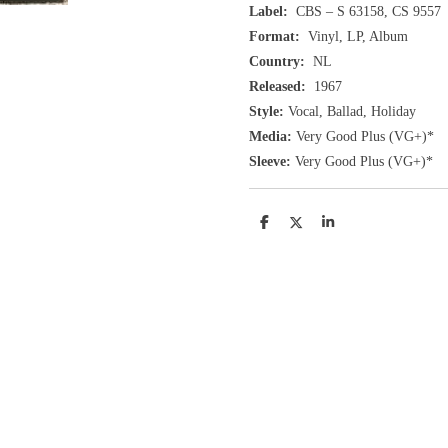
Label:
CBS ‎– S 63158, CS 9557
Format:
Vinyl, LP, Album
Country:
NL
Released:
1967
Style:
Vocal, Ballad, Holiday
Media:
Very Good Plus
(VG+
)
*
Sleeve:
Very Good Plus
(VG+)
*
D
D
S
e
e
h
l
e
a
e
l
r
n
e