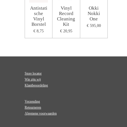
Antistati
Vinyl
Okki
sche
Record
Nokki
Vinyl
Cleaning
One
Borstel
Kit
€ 595,00
€ 8,75
€ 20,95
Store locator
Wie zijn wij
Klantbeoordeling
Verzending
Retourneren
Algemene voorwaarden