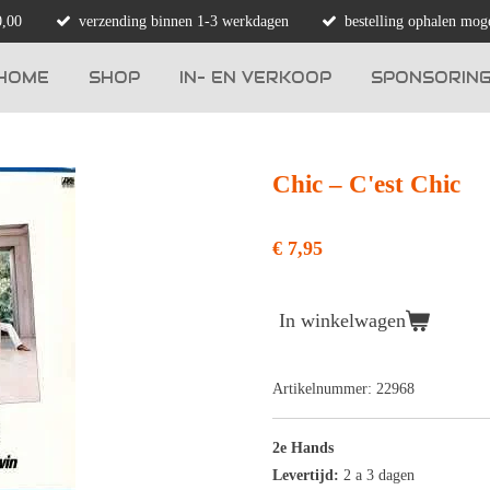
0,00
verzending binnen 1-3 werkdagen
bestelling ophalen moge
HOME
SHOP
IN- EN VERKOOP
SPONSORIN
Chic ‎– C'est Chic
€ 7,95
In winkelwagen
Artikelnummer:
22968
2e Hands
Levertijd:
2 a 3 dagen