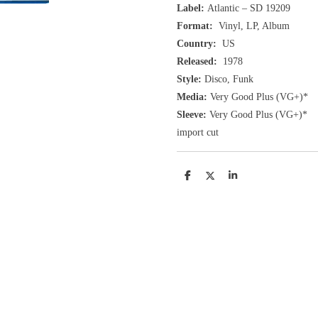
Label:
Atlantic ‎– SD 19209
Format:
Vinyl, LP, Album
Country:
US
Released:
1978
Style:
Disco, Funk
Media:
Very Good Plus
(VG+
)
*
Sleeve:
Very Good Plus
(VG+)
*
import cut
D
D
S
e
e
h
l
e
a
e
l
r
n
e