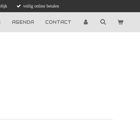
lijk
veilig online betalen
G
AGENDA
CONTACT