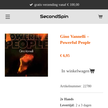
gratis verzending vanaf € 100,00
Ga
direct
naar
de
hoofdinhoud
Gino Vannelli ‎–
Powerful People
€ 6,95
In winkelwagen
Artikelnummer:
22780
2e Hands
Levertijd:
2 a 3 dagen