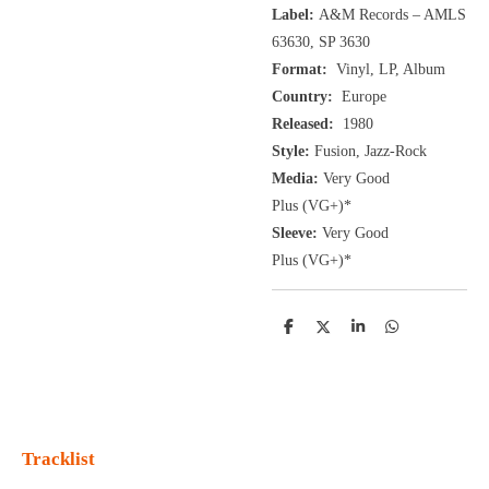
Label:
A&M Records ‎– AMLS
63630, SP 3630
Format:
Vinyl, LP, Album
Country:
Europe
Released:
1980
Style:
Fusion, Jazz-Rock
Media:
Very Good
Plus
(VG+
)
*
Sleeve:
Very Good
Plus
(VG+)
*
D
D
S
D
e
e
h
e
l
e
a
l
e
l
r
e
n
e
n
Tracklist