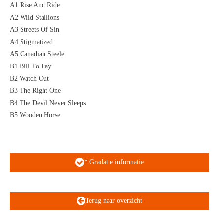
A1 Rise And Ride
A2 Wild Stallions
A3 Streets Of Sin
A4 Stigmatized
A5 Canadian Steele
B1 Bill To Pay
B2 Watch Out
B3 The Right One
B4 The Devil Never Sleeps
B5 Wooden Horse
* Gradatie informatie
Terug naar overzicht