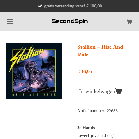
gratis verzending vanaf € 100,00
Ga
direct
naar
de
hoofdinhoud
Stallion – Rise And
Ride
€ 16,95
In winkelwagen
Artikelnummer:
22683
2e Hands
Levertijd:
2 a 3 dagen