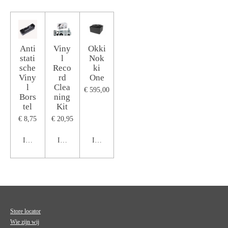
Anti
Viny
Okki
stati
l
Nok
sche
Reco
ki
Viny
rd
One
l
Clea
€ 595,00
Bors
ning
tel
Kit
€ 8,75
€ 20,95
In winkelwagen
In winkelwagen
In winkelwagen
Store locator
Wie zijn wij