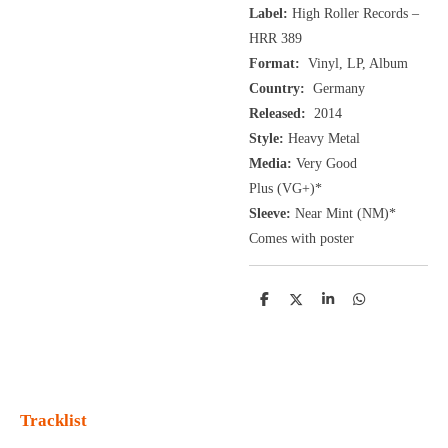
Label:
High Roller Records ‎–
HRR 389
Format:
Vinyl, LP, Album
Country:
Germany
Released:
2014
Style:
Heavy Metal
Media:
Very Good
Plus
(VG+
)
*
Sleeve:
Near Mint (NM
)
*
Comes with poster
D
D
S
D
e
e
h
e
l
e
a
l
e
l
r
e
n
e
n
Tracklist