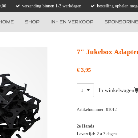
0,00
verzending binnen 1-3 werkdagen
bestelling ophalen moge
HOME
SHOP
IN- EN VERKOOP
SPONSORIN
7" Jukebox Adapte
€ 3,95
In winkelwagen
Artikelnummer:
01012
2e Hands
Levertijd:
2 a 3 dagen