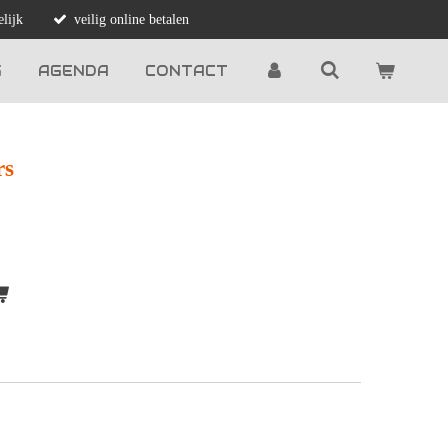
lijk
veilig online betalen
G
AGENDA
CONTACT
rs