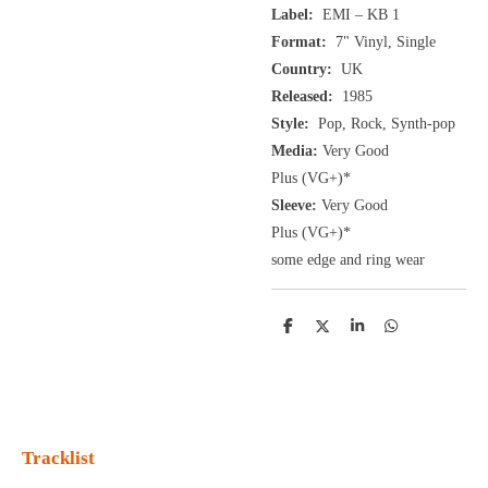
Label:
EMI ‎– KB 1
Format:
7"
Vinyl, Single
Country:
UK
Released:
1985
Style:
Pop, Rock, Synth-pop
Media:
Very Good
Plus
(VG+
)
*
Sleeve:
Very Good
Plus
(VG+)
*
some edge and ring wear
D
D
S
D
e
e
h
e
l
e
a
l
e
l
r
e
n
e
n
Tracklist