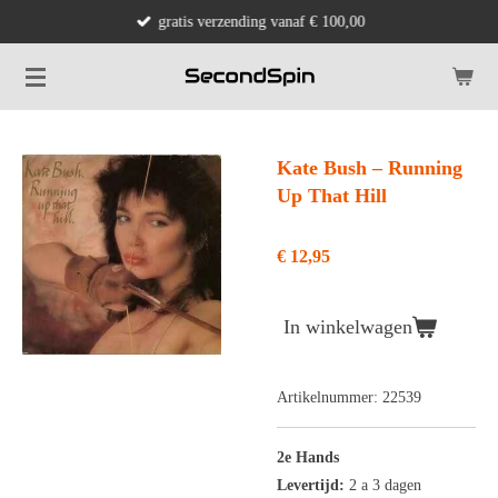
gratis verzending vanaf € 100,00
Ga
direct
naar
de
hoofdinhoud
Kate Bush ‎– Running
Up That Hill
€ 12,95
In winkelwagen
Artikelnummer:
22539
2e Hands
Levertijd:
2 a 3 dagen