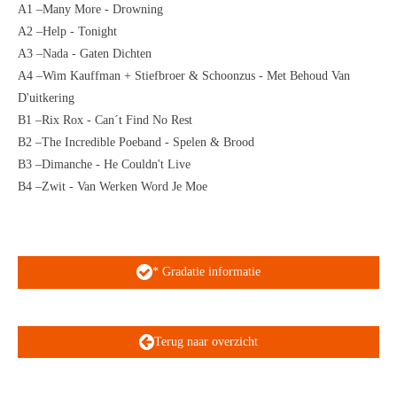
A1 –Many More - Drowning
A2 –Help - Tonight
A3 –Nada - Gaten Dichten
A4 –Wim Kauffman + Stiefbroer & Schoonzus - Met Behoud Van
D'uitkering
B1 –Rix Rox - Can´t Find No Rest
B2 –The Incredible Poeband - Spelen & Brood
B3 –Dimanche - He Couldn't Live
B4 –Zwit - Van Werken Word Je Moe
* Gradatie informatie
Terug naar overzicht