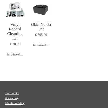
Vinyl
Okki Nokki
Record
One
Cleaning
€ 595,00
Kit
€ 20,95
In winkelwagen
In winkelwagen
Store locator
Wie zijn wij
Klantbeoordeling