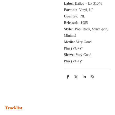
Label:
Ballad ‎– BP 31048
Format:
Vinyl, LP
Country:
NL
Released:
1985
Style:
Pop, Rock, Synth-pop,
Minimal
Media:
Very Good
Plus
(VG+
)
*
Sleeve:
Very Good
Plus
(VG+)
*
D
D
S
D
e
e
h
e
l
e
a
l
e
l
r
e
n
e
n
Tracklist