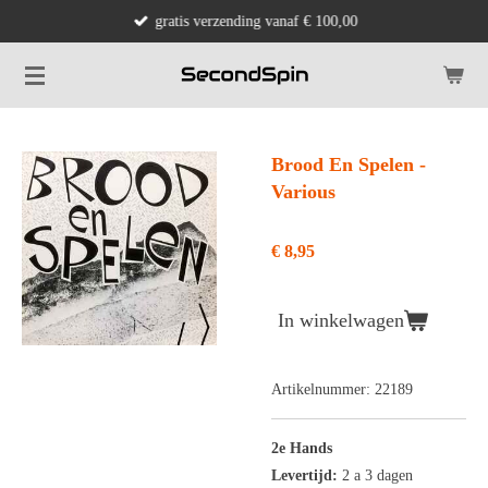
gratis verzending vanaf € 100,00
Ga
direct
naar
de
hoofdinhoud
Brood En Spelen -
Various
€ 8,95
In winkelwagen
Artikelnummer:
22189
2e Hands
Levertijd:
2 a 3 dagen