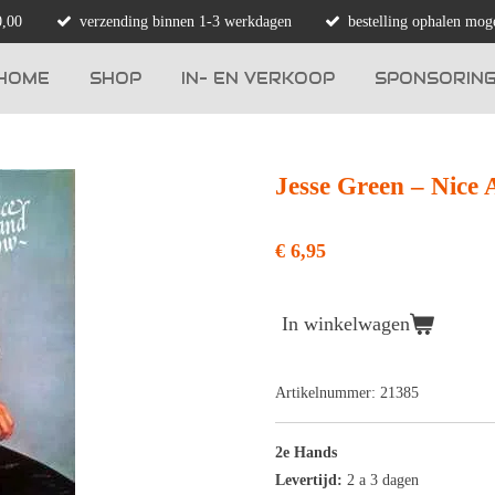
0,00
verzending binnen 1-3 werkdagen
bestelling ophalen moge
HOME
SHOP
IN- EN VERKOOP
SPONSORIN
Jesse Green ‎– Nice
€ 6,95
In winkelwagen
Artikelnummer:
21385
2e Hands
Levertijd:
2 a 3 dagen