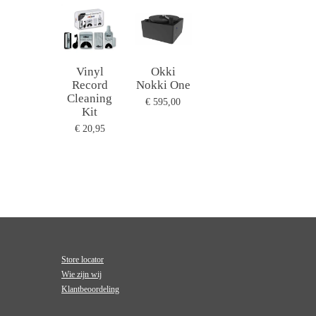
Vinyl
Okki
Record
Nokki One
Cleaning
€ 595,00
Kit
€ 20,95
Store locator
Wie zijn wij
Klantbeoordeling