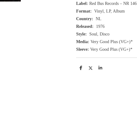
Label:
Red Bus Records ‎– NR 1
Format:
Vinyl, LP, Album
Country:
NL
Released:
1976
Style:
Soul, Disco
Media:
Very Good Plus
(VG+
)
*
Sleeve:
Very Good Plus
(VG+)
*
D
D
S
e
e
h
l
e
a
e
l
r
n
e