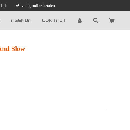
lijk
veilig online betalen
G
AGENDA
CONTACT
 And Slow