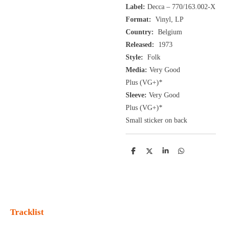
Label:
Decca ‎– 770/163.002-X
Format:
Vinyl, LP
Country:
Belgium
Released:
1973
Style:
Folk
Media:
Very Good
Plus
(VG+
)
*
Sleeve:
Very Good
Plus
(VG+)
*
Small sticker on back
D
D
S
D
e
e
h
e
l
e
a
l
e
l
r
e
n
e
n
Tracklist