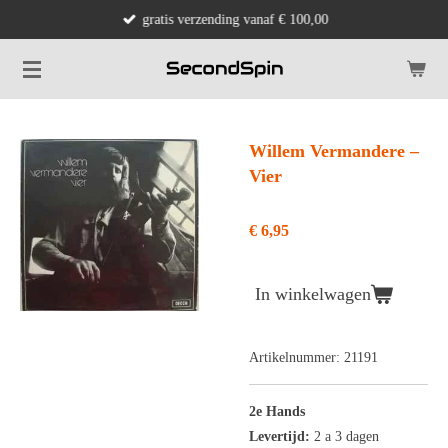
gratis verzending vanaf € 100,00
Ga
direct
naar
de
hoofdinhoud
Willem Vermandere ‎–
Vier
€ 6,95
In winkelwagen
Artikelnummer:
21191
2e Hands
Levertijd:
2 a 3 dagen