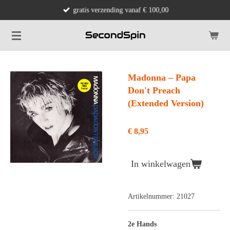
gratis verzending vanaf € 100,00
Ga
direct
naar
de
hoofdinhoud
Madonna ‎– Papa
Don't Preach
(Extended Version)
€ 8,95
In winkelwagen
Artikelnummer:
21027
2e Hands