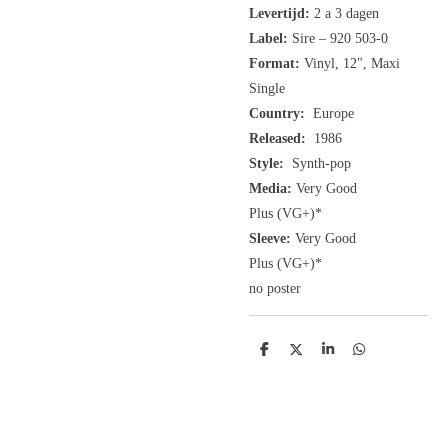
Levertijd:
2 a 3 dagen
Label:
Sire ‎– 920 503-0
Format:
Vinyl,
12", Maxi
Single
Country:
Europe
Released:
1986
Style:
Synth-pop
Media:
Very Good
Plus
(VG+
)
*
Sleeve:
Very Good
Plus
(VG+)
*
no poster
D
D
S
D
e
e
h
e
l
e
a
l
e
l
r
e
n
e
n