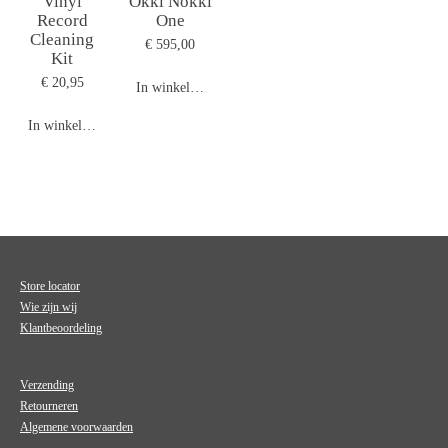
Vinyl
Okki Nokki
Record
One
Cleaning
€ 595,00
Kit
€ 20,95
In winkelwagen
In winkelwagen
Store locator
Wie zijn wij
Klantbeoordeling
Verzending
Retourneren
Algemene voorwaarden