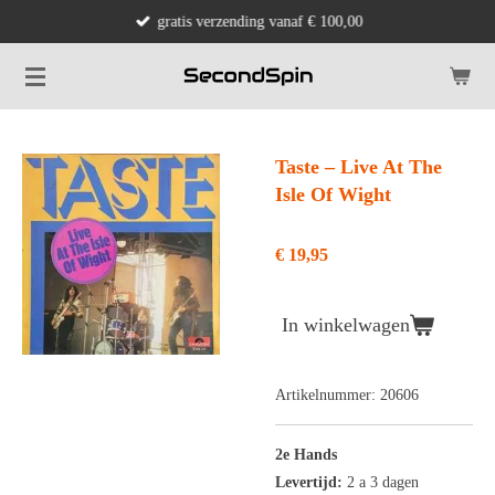
gratis verzending vanaf € 100,00
Ga
direct
naar
de
hoofdinhoud
Taste ‎– Live At The
Isle Of Wight
€ 19,95
In winkelwagen
Artikelnummer:
20606
2e Hands
Levertijd:
2 a 3 dagen