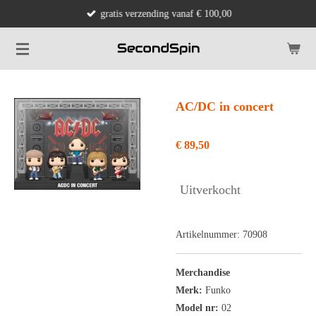
gratis verzending vanaf € 100,00
Ga
direct
naar
de
hoofdinhoud
AC/DC in concert
€ 89,50
Uitverkocht
Artikelnummer:
70908
Merchandise
Merk:
Funko
Model nr:
02