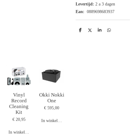
Levertijd:
2 a 3 dagen
Ean:
0889698683937
D
D
S
D
e
e
h
e
l
e
a
l
e
l
r
e
n
e
n
Vinyl
Okki Nokki
Record
One
Cleaning
€ 595,00
Kit
€ 20,95
In winkelwagen
In winkelwagen