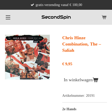
gratis verzending vanaf € 100,00
Ga
direct
naar
de
hoofdinhoud
Chris Hinze
Combination, The ‎–
Saliah
€ 9,95
In winkelwagen
Artikelnummer:
20191
2e Hands