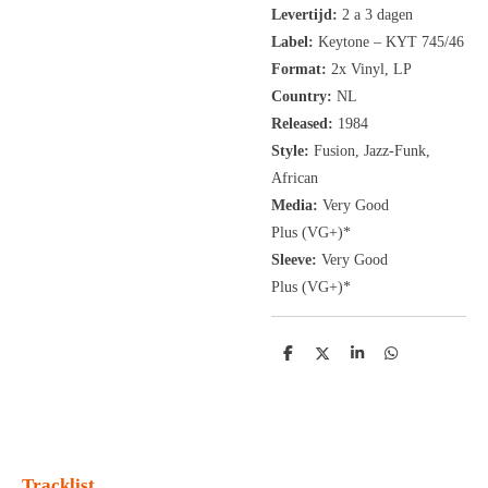
Levertijd:
2 a 3 dagen
Label:
Keytone ‎– KYT 745/46
Format:
2x
Vinyl, LP
Country:
NL
Released:
1984
Style:
Fusion, Jazz-Funk,
African
Media:
Very Good
Plus
(VG+
)
*
Sleeve:
Very Good
Plus
(VG+)
*
D
D
S
D
e
e
h
e
l
e
a
l
e
l
r
e
n
e
n
Tracklist