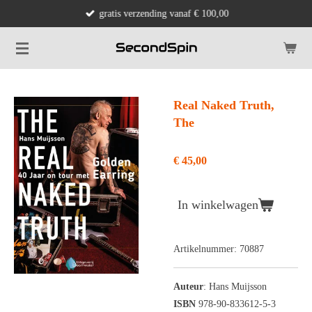
gratis verzending vanaf € 100,00
Ga
direct
naar
de
hoofdinhoud
Real Naked Truth,
The
€ 45,00
In winkelwagen
Artikelnummer:
70887
Auteur
: Hans Muijsson
ISBN
978-90-833612-5-3