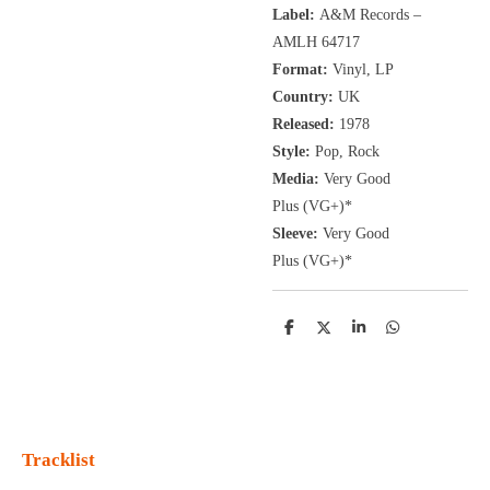
Label:
A&M Records ‎–
AMLH 64717
Format:
Vinyl, LP
Country:
UK
Released:
1978
Style:
Pop, Rock
Media:
Very Good
Plus
(VG+
)
*
Sleeve:
Very Good
Plus
(VG+)
*
D
D
S
D
e
e
h
e
l
e
a
l
e
l
r
e
n
e
n
Tracklist