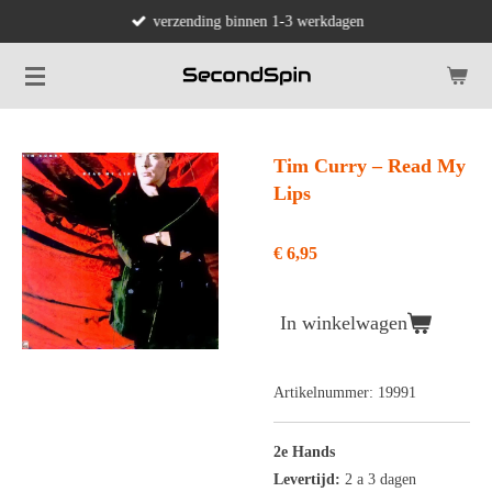
verzending binnen 1-3 werkdagen
Ga
direct
naar
de
hoofdinhoud
Tim Curry ‎– Read My
Lips
€ 6,95
In winkelwagen
Artikelnummer:
19991
2e Hands
Levertijd:
2 a 3 dagen