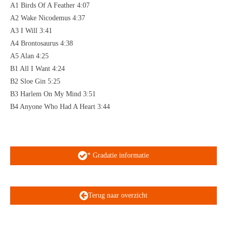
A1 Birds Of A Feather 4:07
A2 Wake Nicodemus 4:37
A3 I Will 3:41
A4 Brontosaurus 4:38
A5 Alan 4:25
B1 All I Want 4:24
B2 Sloe Gin 5:25
B3 Harlem On My Mind 3:51
B4 Anyone Who Had A Heart 3:44
* Gradatie informatie
Terug naar overzicht