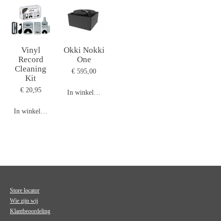
Vinyl
Okki Nokki
Record
One
Cleaning
€ 595,00
Kit
€ 20,95
In winkelwagen
In winkelwagen
Store locator
Wie zijn wij
Klantbeoordeling