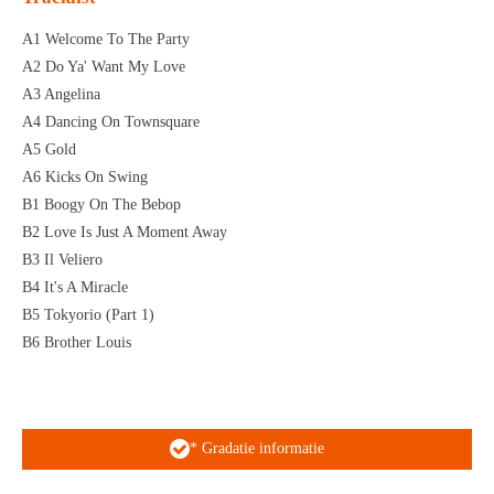
A1 Welcome To The Party
A2 Do Ya' Want My Love
A3 Angelina
A4 Dancing On Townsquare
A5 Gold
A6 Kicks On Swing
B1 Boogy On The Bebop
B2 Love Is Just A Moment Away
B3 Il Veliero
B4 It's A Miracle
B5 Tokyorio (Part 1)
B6 Brother Louis
* Gradatie informatie