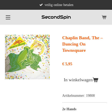
veilig online betalen
Ga
direct
naar
de
hoofdinhoud
Chaplin Band, The ‎–
Dancing On
Townsquare
€ 5,95
In winkelwagen
Artikelnummer:
19808
2e Hands