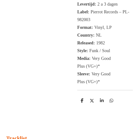
Levertijd:
2 a 3 dagen
Label:
Pierrot Records ‎– PL-
982003
Format:
Vinyl, LP
Country:
NL
Released:
1982
Style:
Funk / Soul
Media:
Very Good
Plus
(VG+
)
*
Sleeve:
Very Good
Plus
(VG+)
*
D
D
S
D
e
e
h
e
l
e
a
l
e
l
r
e
n
e
n
Tracklist