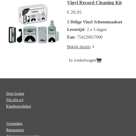
Vinyl Record Cleaning Kit
€ 20,95
5 Delige Vinyl Schoonmaakset
Levertijd:
2 a 3 dagen
Ean:
754220657000
Bekijk details
In winkelwagen
Store locator
Wie zijn wij
Klantbeoordeling
Verzending
Retourneren