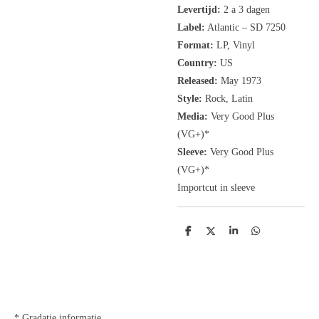
Levertijd:
2 a 3 dagen
Label:
Atlantic
‎– SD 7250
Format:
LP, Vinyl
Country:
US
Released:
May 1973
Style:
Rock, Latin
Media:
Very Good Plus
(VG+)*
Sleeve:
Very Good Plus
(VG+)*
Importcut in sleeve
D
D
S
D
e
e
h
e
l
e
a
l
e
l
r
e
n
e
n
* Gradatie informatie