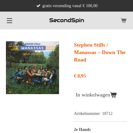
gratis verzending vanaf € 100,00
Ga
direct
naar
de
hoofdinhoud
Stephen Stills /
Manassas ‎– Down The
Road
€ 8,95
In winkelwagen
Artikelnummer:
18712
2e Hands