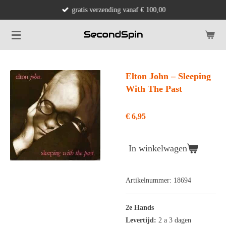
gratis verzending vanaf € 100,00
Ga
direct
naar
de
hoofdinhoud
Elton John ‎– Sleeping
With The Past
€ 6,95
In winkelwagen
Artikelnummer:
18694
2e Hands
Levertijd:
2 a 3 dagen