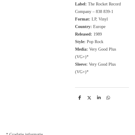
Label:
The Rocket Record
Company
‎– 838 839-1
Format:
LP, Vinyl
Country:
Europe
Released:
1989
Style:
Pop Rock
Media:
Very Good Plus
(VG+)*
Sleeve:
Very Good Plus
(VG+)*
D
D
S
D
e
e
h
e
l
e
a
l
e
l
r
e
n
e
n
* Gradatie informatie