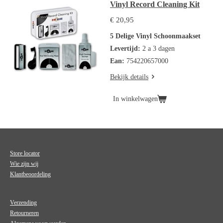
Vinyl Record Cleaning Kit
€ 20,95
5 Delige Vinyl Schoonmaakset
Levertijd:
2 a 3 dagen
Ean:
754220657000
Bekijk details
In winkelwagen
Store locator
Wie zijn wij
Klantbeoordeling
Verzending
Retourneren