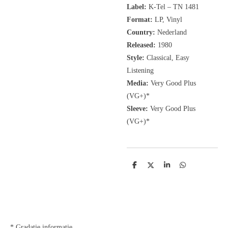
Label:
K-Tel
‎– TN 1481
Format:
LP, Vinyl
Country:
Nederland
Released:
1980
Style:
Classical, Easy
Listening
Media:
Very Good Plus
(VG+)*
Sleeve:
Very Good Plus
(VG+)*
D
D
S
D
e
e
h
e
l
e
a
l
e
l
r
e
n
e
n
* Gradatie informatie