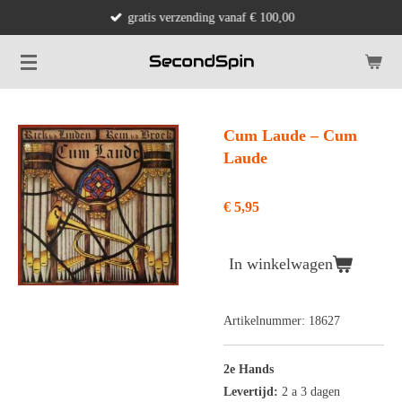
gratis verzending vanaf € 100,00
Ga
direct
naar
de
hoofdinhoud
Cum Laude ‎– Cum
Laude
€ 5,95
In winkelwagen
Artikelnummer:
18627
2e Hands
Levertijd:
2 a 3 dagen