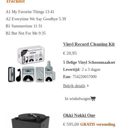
Tracklist
A1 My Favorite Things 13:41
A2 Everytime We Say Goodbye 5:39
B1 Summertime 11:31
B2 But Not For Me 9:35
Vinyl Record Cleaning Kit
€ 20,95
5 Delige Vinyl Schoonmaakset
Levertijd:
2 a 3 dagen
Ean:
754220657000
Bekijk details
In winkelwagen
Okki Nokki One
€ 595,00
GRATIS verzending