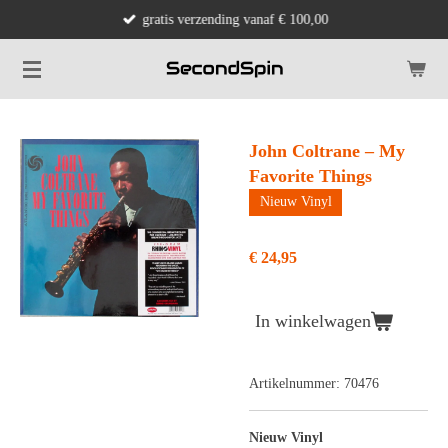
gratis verzending vanaf € 100,00
Ga
direct
naar
de
hoofdinhoud
John Coltrane – My
Favorite Things
Nieuw Vinyl
€ 24,95
In winkelwagen
Artikelnummer:
70476
Nieuw Vinyl