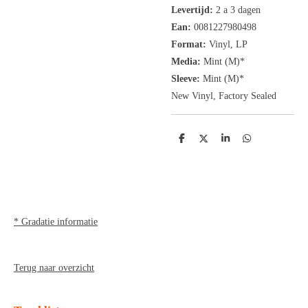
Levertijd:
2 a 3 dagen
Ean:
0081227980498
Format:
Vinyl, LP
Media:
Mint (M)*
Sleeve:
Mint (M)*
New Vinyl, Factory Sealed
D
D
S
D
e
e
h
e
l
e
a
l
e
l
r
e
n
e
n
* Gradatie informatie
Terug naar overzicht