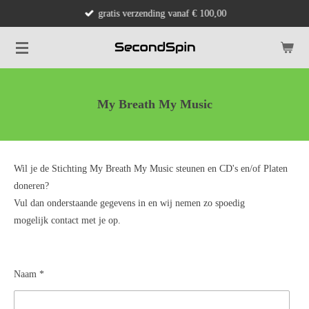
gratis verzending vanaf € 100,00
Ga
direct
naar
de
hoofdinhoud
My Breath My Music
Wil je de Stichting My Breath My Music steunen en CD's en/of Platen
doneren?
Vul dan onderstaande gegevens in en wij nemen zo spoedig
mogelijk contact met je op.
Naam *