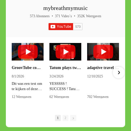
mybreathmymusic
573 Abonnees
•
371 Video`s
•
352K Weergaven
GroovTube combi met PARI PEP S-systeem
Tatum plays two and a half octaves with one hand on the adaptive travel sax.
adaptive travel sax
8/1/2026
3/24/2026
12/10/2025
Dit was een test om
YESSSSS !
te kijken of deze
SUCCESS ! Tatum
combinatie ook
plays two and a half
12 Weergaven
62 Weergaven
702 Weergaven
werkt. En ja het
octaves with her
•
2 Sympathieën
•
1 Sympathieën
•
4 Sympathieën
werkt super!
right hand on our
•
0 Reacties
•
0 Reacties
•
1 Reacties
We gebruiken de
Adaptive Travel
GroovTube PEP-
Sax. Thanks to the
1
2
app . Deze hebben
extra adjustment by
we speciaal
Robert
ontwikkeld voor
D'Arcangelo, this is